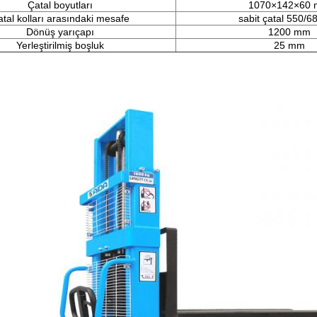
Çatal boyutları
1070×142×60
tal kolları arasındaki mesafe
sabit çatal 550/
Dönüş yarıçapı
1200 mm
Yerleştirilmiş boşluk
25 mm