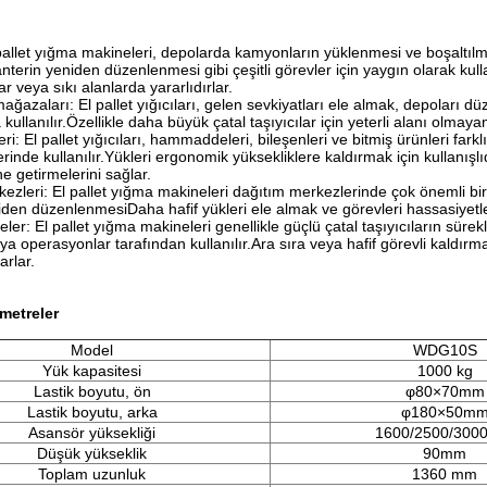
pallet yığma makineleri, depolarda kamyonların yüklenmesi ve boşaltılm
nterin yeniden düzenlenmesi gibi çeşitli görevler için yaygın olarak ku
 veya sıkı alanlarda yararlıdırlar.
ğazaları: El pallet yığıcıları, gelen sevkiyatları ele almak, depoları d
kullanılır.Özellikle daha büyük çatal taşıyıcılar için yeterli alanı olmaya
eri: El pallet yığıcıları, hammaddeleri, bileşenleri ve bitmiş ürünleri fark
erinde kullanılır.Yükleri ergonomik yüksekliklere kaldırmak için kullanışlı
e getirmelerini sağlar.
ezleri: El pallet yığma makineleri dağıtım merkezlerinde çok önemli bir 
iden düzenlenmesiDaha hafif yükleri ele almak ve görevleri hassasiyetle
ler: El pallet yığma makineleri genellikle güçlü çatal taşıyıcıların sürek
ya operasyonlar tarafından kullanılır.Ara sıra veya hafif görevli kaldırma
rlar.
metreler
Model
WDG10S
Yük kapasitesi
1000 kg
Lastik boyutu, ön
φ80×70mm
Lastik boyutu, arka
φ180×50m
Asansör yüksekliği
1600/2500/30
Düşük yükseklik
90mm
Toplam uzunluk
1360 mm