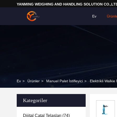
YANMING WEIGHING AND HANDLING SOLUTION CO.,LT
Ev
Ürünl
Ev
>
Ürünler
>
Manuel Palet İstifleyici
>
Elektrikli Walki
Kategoriler
Dijital Çatal Telaşları
(74)