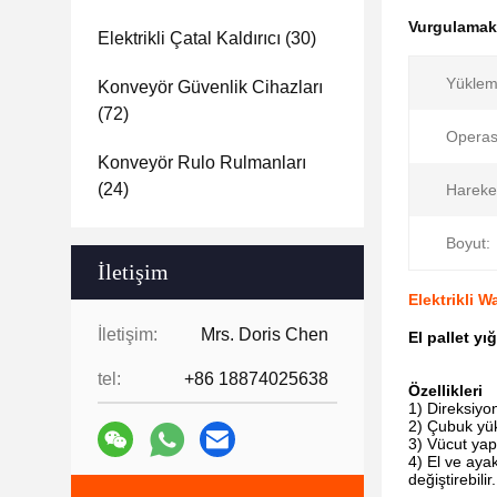
Vurgulama
Elektrikli Çatal Kaldırıcı
(30)
Yüklem
Konveyör Güvenlik Cihazları
(72)
Operas
Konveyör Rulo Rulmanları
(24)
Hareket
Boyut:
İletişim
Elektrikli 
İletişim:
Mrs. Doris Chen
El pallet yı
tel:
+86 18874025638
Özellikleri
1) Direksiyo
2) Çubuk yüks
3) Vücut yapı
4) El ve ayak
değiştirebilir.