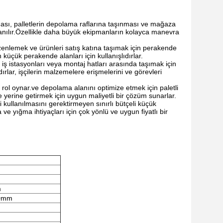
ası, palletlerin depolama raflarına taşınması ve mağaza
llanılır.Özellikle daha büyük ekipmanların kolayca manevra
üzenlemek ve ürünleri satış katına taşımak için perakende
n küçük perakende alanları için kullanışlıdırlar.
lı iş istasyonları veya montaj hatları arasında taşımak için
dırlar, işçilerin malzemelere erişmelerini ve görevleri
rol oynar.ve depolama alanını optimize etmek için paletli
 yerine getirmek için uygun maliyetli bir çözüm sunarlar.
li kullanılmasını gerektirmeyen sınırlı bütçeli küçük
 ve yığma ihtiyaçları için çok yönlü ve uygun fiyatlı bir
m
00mm