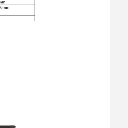
 mm
680mm