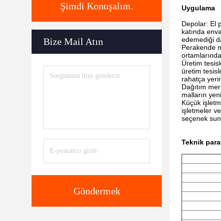
Şimdi Konuşalım.
Uygulama
Depolar: El 
katında enva
edemediği dar
Bize Mail Atın
Perakende ma
ortamlarında 
Üretim tesisl
üretim tesisl
rahatça yerin
Dağıtım merk
malların yen
Küçük işletme
işletmeler ve
seçenek suna
Teknik para
Göndermek