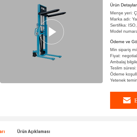
Ürün Detaylar
Menşe yeri: Ç
Marka adı: Y
Sertifika: IS
Model numar
Ödeme ve Gön
Min sipariş mi
Fiyat: negotia
Ambalaj bilgile
Teslim süresi
Ödeme koşulla
Yetenek temi
E
arı
Ürün Açıklaması