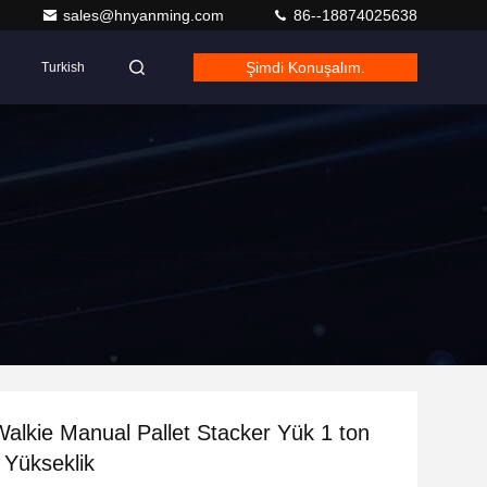
sales@hnyanming.com
86--18874025638
Şimdi Konuşalım.
Turkish
 Walkie Manual Pallet Stacker Yük 1 ton
 Yükseklik