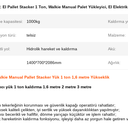
k:
El Pallet Stacker 1 Ton
,
Walkie Manual Palet Yükleyici
,
El Elektri
e kapasitesi:
1000kg
Kaldırma yü
yon türü:
telsiz
Malzeme:
li yol:
Hidrolik hareket ve kaldırma
Akü:
1400*700*2086mm
Ağırlık:
Walkie Manual Pallet Stacker Yük 1 ton 1,6 metre Yükseklik
ğıcı yük 1 ton kaldırma 1.6 metre 2 metre 3 metre
n tekerleğinin korunması ve güvenlik kapağı operatörü rahatlatır;
ek kaliteli çelikten, iyi sertlik ve yüksek dayanıklılıktan yapılmıştır;
sı becerikli ve hafiftir, dönme yarıçapı küçüktür ve işlem rahattır;
 hareketinin kaldırma fonksiyonu, işleyişi daha az yorgun hale getiren ve