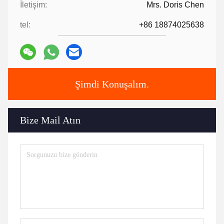
İletişim:
Mrs. Doris Chen
tel:
+86 18874025638
Şimdi Konuşalım.
Bize Mail Atın