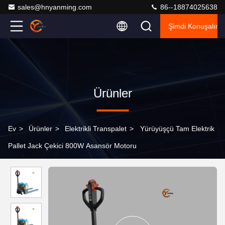
sales@hnyanming.com
86--18874025638
Şimdi Konuşalım.
Ürünler
Ev
>
Ürünler
>
Elektrikli Transpalet
>
Yürüyüşçü Tam Elektrik
Pallet Jack Çekici 800W Asansör Motoru