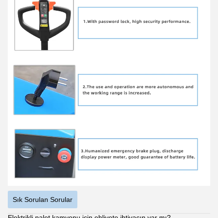
Sık Sorulan Sorular
Elektrikli palet kamyonu için ehliyete ihtiyacın var mı?