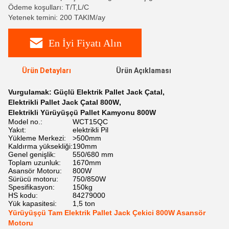
Ödeme koşulları: T/T,L/C
Yetenek temini: 200 TAKIM/ay
En İyi Fiyatı Alın
Ürün Detayları
Ürün Açıklaması
Vurgulamak:
Güçlü Elektrik Pallet Jack Çatal
,
Elektrikli Pallet Jack Çatal 800W
,
Elektrikli Yürüyüşçü Pallet Kamyonu 800W
Model no.:
WCT15QC
Yakıt:
elektrikli Pil
Yükleme Merkezi:
>500mm
Kaldırma yüksekliği:
190mm
Genel genişlik:
550/680 mm
Toplam uzunluk:
1670mm
Asansör Motoru:
800W
Sürücü motoru:
750/850W
Spesifikasyon:
150kg
HS kodu:
84279000
Yük kapasitesi:
1,5 ton
Yürüyüşçü Tam Elektrik Pallet Jack Çekici 800W Asansör
Motoru