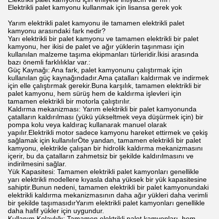
Elektrikli palet kamyonu kullanmak için lisansa gerek yok
Yarım elektrikli palet kamyonu ile tamamen elektrikli palet
kamyonu arasındaki fark nedir?
Yarı elektrikli bir palet kamyonu ve tamamen elektrikli bir palet
kamyonu, her ikisi de palet ve ağır yüklerin taşınması için
kullanılan malzeme taşıma ekipmanları türleridir.İkisi arasında
bazı önemli farklılıklar var.:
Güç Kaynağı: Ana fark, palet kamyonunu çalıştırmak için
kullanılan güç kaynağındadır.Ama çatalları kaldırmak ve indirmek
için elle çalıştırmak gerekir.Buna karşılık, tamamen elektrikli bir
palet kamyonu, hem sürüş hem de kaldırma işlevleri için
tamamen elektrikli bir motorla çalıştırılır.
Kaldırma mekanizması: Yarım elektrikli bir palet kamyonunda
çatalların kaldırılması (yükü yükseltmek veya düşürmek için) bir
pompa kolu veya kaldıraç kullanarak manuel olarak
yapılır.Elektrikli motor sadece kamyonu hareket ettirmek ve çekiş
sağlamak için kullanılırÖte yandan, tamamen elektrikli bir palet
kamyonu, elektrikle çalışan bir hidrolik kaldırma mekanizmasını
içerir, bu da çatalların zahmetsiz bir şekilde kaldırılmasını ve
indirilmesini sağlar.
Yük Kapasitesi: Tamamen elektrikli palet kamyonları genellikle
yarı elektrikli modellere kıyasla daha yüksek bir yük kapasitesine
sahiptir.Bunun nedeni, tamamen elektrikli bir palet kamyonundaki
elektrikli kaldırma mekanizmasının daha ağır yükleri daha verimli
bir şekilde taşımasıdırYarım elektrikli palet kamyonları genellikle
daha hafif yükler için uygundur.
Kullanım Kolaylığı: Tamamen elektrikli palet kamyonları, hem