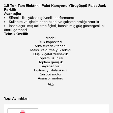
1.5 Ton Tam Elektrikli Palet Kamyonu Yürüyüşçü Palet Jack
Forklift
Avantajlar
Şifresi kilitli, yüksek güvenlik performansı.
Kullanım ve işletim daha özerk ve çalışma aralığı arttırılır.
İnsanlaştırılmış acil fren fişleri, boşaltılmış güç göstergesi, pil
ömrü garantisi.
Teknik Özellik
Model
Yük kapasitesi
Arka tekerlek tabanı
Maks. kaldırma yüksekliği
Düşük çatal Yükseklik
Toplam uzunluk
Toplam genişlik
Seyahat hızı
Eğitimi, yüklü/yüksüz
Sürücü motor
Asansör motoru
Akü
Yapı Ayrıntıları