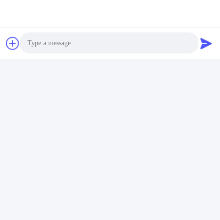
Arkasında Yürümek,
kauçuk lastiği ve verimli
Hidrolik Kalkan Pallet
depo işlemi için 190 mm
Jack 3500kg Kapasite
kaldırma yüksekliği ile
En İyi Fiyatı Alın
En İyi Fiyatı Alın
elektrikli palet cekleti
Photo
YANMING WEIGHING AND HANDLING
SOLUTION CO.,LTD
Video Call
sales@hnyanming.com
Audio Call
86--18874025638
Zhentou Köyü, Changsha şehri, Hunan Eyaleti, Çin