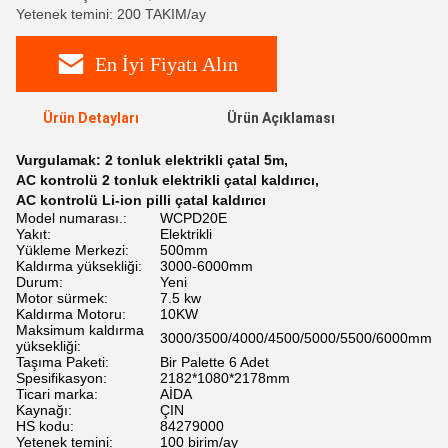
Yetenek temini: 200 TAKIM/ay
En İyi Fiyatı Alın
Ürün Detayları
Ürün Açıklaması
Vurgulamak:
2 tonluk elektrikli çatal 5m
,
AC kontrolü 2 tonluk elektrikli çatal kaldırıcı
,
AC kontrolü Li-ion pilli çatal kaldırıcı
Model numarası.:
WCPD20E
Yakıt:
Elektrikli
Yükleme Merkezi:
500mm
Kaldırma yüksekliği:
3000-6000mm
Durum:
Yeni
Motor sürmek:
7.5 kw
Kaldırma Motoru:
10KW
Maksimum kaldırma
3000/3500/4000/4500/5000/5500/6000mm
yüksekliği:
Taşıma Paketi:
Bir Palette 6 Adet
Spesifikasyon:
2182*1080*2178mm
Ticari marka:
AİDA
Kaynağı:
ÇIN
HS kodu:
84279000
Yetenek temini:
100 birim/ay