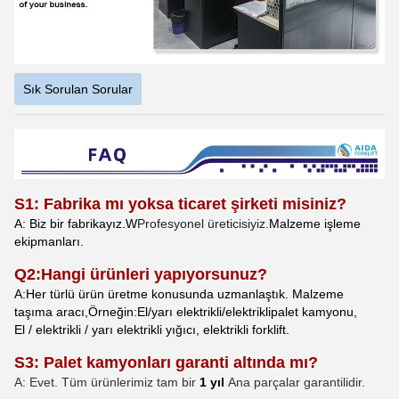
Sık Sorulan Sorular
S1: Fabrika mı yoksa ticaret şirketi misiniz?
A: Biz bir fabrikayız.
W
Profesyonel üreticisiyiz.
Malzeme işleme
ekipmanları.
Q
2
:
Hangi ürünleri yapıyorsunuz?
A:
Her türlü ürün üretme konusunda uzmanlaştık.
Malzeme
taşıma aracı
,
Örneğin:
El
/yarı elektrikli/elektrikli
palet kamyonu,
El / elektrikli / yarı elektrikli yığıcı, elektrikli forklift.
S3: Palet kamyonları garanti altında mı?
A: Evet. Tüm ürünlerimiz tam bir
1 yıl
Ana parçalar garantilidir.