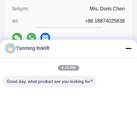
İletişim:
Mrs. Doris Chen
tel:
+86 18874025638
Yanming forklift
Şimdi Konuşalım.
8:16 PM
Bize Mail Atın
Good day, what product are you looking for?