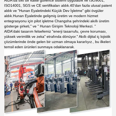
AIDA'da sıkı bir kalite güvence sistemi uyguladık ve ISO9001,
ISO14001, SGS ve CE sertifikaları aldık.40'dan fazla ulusal patent
aldık ve "Hunan Eyaletindeki Küçük Dev İşletme" gibi övgüler
aldık.Hunan Eyaletinde gelişmiş üretim ve modern hizmet
entegrasyonu için pilot işletme Changsha şehrindeki akıllı üretim
gösterge şirketi," ve " Hunan Girişim Teknoloji Merkezi. "
AIDA'daki tasarım felsefemiz "enerji tasarrufu, çevre koruması,
yüksek verimlilik ve zeka" etrafında dönüyor." Akıllı dijital iç lojistik
çözümlerinde önde gelen bir uzman olmaya kararlıyız., bu ilkeleri
temsil eden ürünleri sunmaya odaklanarak.