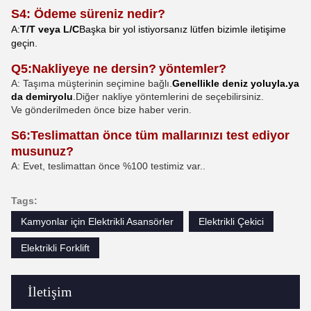
S4: Ödeme süreniz nedir?
A
:
T/T veya L/C
Başka bir yol istiyorsanız lütfen bizimle iletişime
geçin.
Q5
:
Nakliyeye ne dersin?
yöntemler
?
A: Taşıma müşterinin seçimine bağlı.
Genellikle deniz yoluyla.
ya
da demiryolu
.
Diğer nakliye yöntemlerini de seçebilirsiniz.
Ve gönderilmeden önce bize haber verin.
S6:
Teslimattan önce tüm mallarınızı test ediyor
musunuz?
A: Evet, teslimattan önce %100 testimiz var.
.
Tags:
Kamyonlar için Elektrikli Asansörler
Elektrikli Çekici
Elektrikli Forklift
İletişim