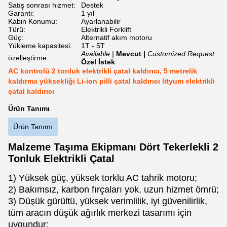
Satış sonrası hizmet:
Destek
Garanti:
1 yıl
Kabin Konumu:
Ayarlanabilir
Türü:
Elektrikli Forklift
Güç:
Alternatif akım motoru
Yükleme kapasitesi:
1T - 5T
Available |
Mevcut |
Customized Request
özelleştirme:
Özel İstek
AC kontrolü 2 tonluk elektrikli çatal kaldırıcı, 5 metrelik
kaldırma yüksekliği Li-ion pilli çatal kaldırıcı lityum elektrikli
çatal kaldırıcı
Ürün Tanımı
Ürün Tanımı
Malzeme Taşıma Ekipmanı Dört Tekerlekli 2
Tonluk Elektrikli Çatal
1) Yüksek güç, yüksek torklu AC tahrik motoru;
2) Bakımsız, karbon fırçaları yok, uzun hizmet ömrü;
3) Düşük gürültü, yüksek verimlilik, iyi güvenilirlik,
tüm aracın düşük ağırlık merkezi tasarımı için
uygundur;