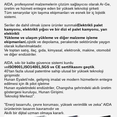
AIDA, profesyonel malzemelerin çözüm sağlayıcısı olarak Ar-Ge,
üretim ve hizmeti entegre eden bir yüksek teknoloji şirketi
Tüm senaryolar için taşıma ekipmanları ve esnek bir iç lojistik
sistemi.
Seriler de dahil olmak üzere ürünler sunmak
Elektrikli palet
kamyonu, elektrikli yığıcı ve bir dizi el palet kamyonu, yarı
elektrikli
Yükleme ve ulaşım yükleme ve diğer malzeme işleme
ekipmanları
Lojistik ve depolama, perakende sektöründe yaygın
olarak kullanılmaktadır.
Ve toptan satış, ilaç, gıda, kimyasal, elektronik, makine, otomobil
ve diğer endüstriler.
AIDA, sıkı bir kalite güvence sistemi kurdu
ve
ISO9001,ISO14001,SGS ve CE sertifikasını geçtik
.
40'tan fazla ulusal patentine sahip ulusal bir yüksek teknoloji
girişimidir.
Hunan Eyaleti'nde, gelişmiş imalat ve modern hizmetlerin entegre
edilmesi için ilk pilot işletme
Hunan eyaletindeki endüstriler, Changsha şehrindeki akıllı üretim
göstergesi kuruluşu, Hunan Girişimi.
Teknoloji Merkezi".
"Enerji tasarrufu, çevre koruması, yüksek verimlilik ve zeka" AIDA
ürünlerinin tasarım kavramıdır ve
Akıllı bir dijital uzman olmaya kararlı.