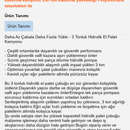
kaldırma kamyonu 190 mm kaldırma yüksekliği Polyurethane
tekerlekleri ile
Ürün Tanımı
Ürün Tanımı
Daha Az Çabala Daha Fazla Yükle - 3 Tonluk Hidrolik El Palet
Kamyonu
- Çeşitli ortamlarda dayanıklı ve güvenilir performans
- Dahili güvenlik valfi kazara aşırı yüklenmeyi önler
- Sızıntı geçirmez tek parça dövme hidrolik pompa
- Yüksek dayanıklılıklı alaşımlı çelik inşaat yükleri 3 ton
- Optimize yuvarlak çatal çubukları manevra kolaylık
- Kavisli uçlar ağır paletlerin altında pürüzsüz kayar
Bu 3 tonluk hidrolik el palet çubuğu en zor görevleri kolaylıkla
üstlenir.Dayanıklı yapısı darbe ve düşüşe dayanırken güvenlik
valfi aşırı yüklenme kazalarını önlerEntegre tek parça pompası
sorunsuz kaldırma için sızıntıları ortadan kaldırır.
Sertleştirilmiş alaşımlı çelikten yapılmış bu çekmece, 3 ton ağırlığı
kolayca kaldırır.Eğri uçlar hızlı yükleme ve boşaltma için ağır
paletlerin altında kolayca kayar.
Şu anda satışta olan bu yüksek kapasiteli hidrolik palet çubuğu
malzeme işlemeyi daha verimli hale getiriyor ve depo iş
akışlarınızı daha düzgün hale getiriyor.Bugün sipariş verin ve
operasyonlarınız için gerekli olan güvenilir iş atına tasarruf edin..