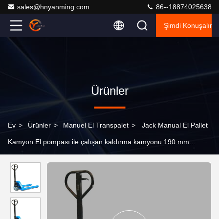
sales@hnyanming.com
86--18874025638
Şimdi Konuşalım.
Ürünler
Ev
>
Ürünler
>
Manuel El Transpalet
>
Jack Manual El Pallet
Kamyon El pompası ile çalışan kaldırma kamyonu 190 mm
kaldırma yüksekliği Polyurethane tekerlekleri ile