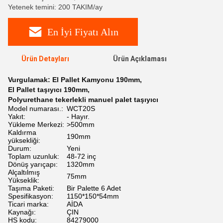
Yetenek temini: 200 TAKIM/ay
En İyi Fiyatı Alın
Ürün Detayları
Ürün Açıklaması
Vurgulamak:
El Pallet Kamyonu 190mm
,
El Pallet taşıyıcı 190mm
,
Polyurethane tekerlekli manuel palet taşıyıcı
Model numarası.:
WCT20S
Yakıt:
- Hayır.
Yükleme Merkezi:
>500mm
Kaldırma
190mm
yüksekliği:
Durum:
Yeni
Toplam uzunluk:
48-72 inç
Dönüş yarıçapı:
1320mm
Alçaltılmış
75mm
Yükseklik:
Taşıma Paketi:
Bir Palette 6 Adet
Spesifikasyon:
1150*150*54mm
Ticari marka:
AİDA
Kaynağı:
ÇIN
HS kodu:
84279000