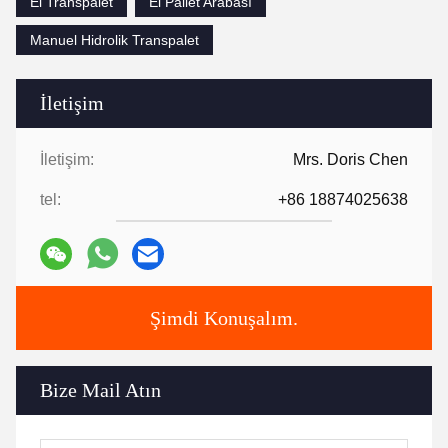
El Transpalet
El Pallet Arabası
Manuel Hidrolik Transpalet
İletişim
İletişim:
Mrs. Doris Chen
tel:
+86 18874025638
Şimdi Konuşalım.
Bize Mail Atın