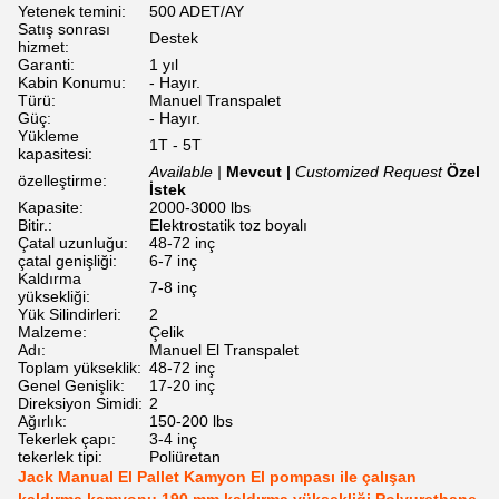
Yetenek temini:
500 ADET/AY
Satış sonrası
Destek
hizmet:
Garanti:
1 yıl
Kabin Konumu:
- Hayır.
Türü:
Manuel Transpalet
Güç:
- Hayır.
Yükleme
1T - 5T
kapasitesi:
Available |
Mevcut |
Customized Request
Özel
özelleştirme:
İstek
Kapasite:
2000-3000 lbs
Bitir.:
Elektrostatik toz boyalı
Çatal uzunluğu:
48-72 inç
çatal genişliği:
6-7 inç
Kaldırma
7-8 inç
yüksekliği:
Yük Silindirleri:
2
Malzeme:
Çelik
Adı:
Manuel El Transpalet
Toplam yükseklik:
48-72 inç
Genel Genişlik:
17-20 inç
Direksiyon Simidi:
2
Ağırlık:
150-200 lbs
Tekerlek çapı:
3-4 inç
tekerlek tipi:
Poliüretan
Jack Manual El Pallet Kamyon El pompası ile çalışan