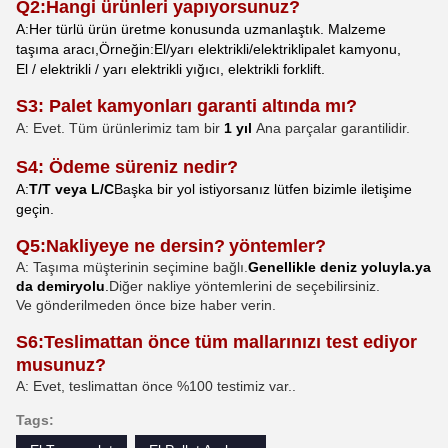
Q
2
:
Hangi ürünleri yapıyorsunuz?
A:
Her türlü ürün üretme konusunda uzmanlaştık.
Malzeme
taşıma aracı
,
Örneğin:
El
/yarı elektrikli/elektrikli
palet kamyonu,
El / elektrikli / yarı elektrikli yığıcı, elektrikli forklift.
S3: Palet kamyonları garanti altında mı?
A: Evet. Tüm ürünlerimiz tam bir
1 yıl
Ana parçalar garantilidir.
S4: Ödeme süreniz nedir?
A
:
T/T veya L/C
Başka bir yol istiyorsanız lütfen bizimle iletişime
geçin.
Q5
:
Nakliyeye ne dersin?
yöntemler
?
A: Taşıma müşterinin seçimine bağlı.
Genellikle deniz yoluyla.
ya
da demiryolu
.
Diğer nakliye yöntemlerini de seçebilirsiniz.
Ve gönderilmeden önce bize haber verin.
S6:
Teslimattan önce tüm mallarınızı test ediyor
musunuz?
A: Evet, teslimattan önce %100 testimiz var.
.
Tags: