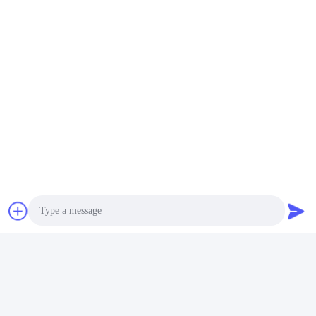
Video
Ağır Görevli 2 ton
Mekanik El Pallet kaldırıcı
Paslanmaz Çelik 2.9 inç
Hidrolik Pallet kaldırıcı,
Düşürülmüş Yüksekliği ile
2500 kg'lık el pompa
El Pallet Kamyonu
taşıyıcı
En İyi Fiyatı Alın
En İyi Fiyatı Alın
YANMING WEIGHING AND HANDLING
SOLUTION CO.,LTD
Photo
sales@hnyanming.com