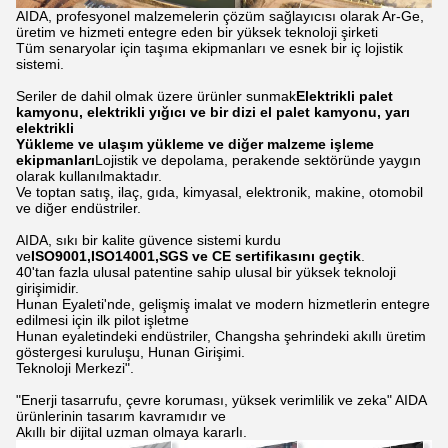
AIDA, profesyonel malzemelerin çözüm sağlayıcısı olarak Ar-Ge,
üretim ve hizmeti entegre eden bir yüksek teknoloji şirketi
Tüm senaryolar için taşıma ekipmanları ve esnek bir iç lojistik
sistemi.
Seriler de dahil olmak üzere ürünler sunmak
Elektrikli palet
kamyonu, elektrikli yığıcı ve bir dizi el palet kamyonu, yarı
elektrikli
Yükleme ve ulaşım yükleme ve diğer malzeme işleme
ekipmanları
Lojistik ve depolama, perakende sektöründe yaygın
olarak kullanılmaktadır.
Ve toptan satış, ilaç, gıda, kimyasal, elektronik, makine, otomobil
ve diğer endüstriler.
AIDA, sıkı bir kalite güvence sistemi kurdu
ve
ISO9001,ISO14001,SGS ve CE sertifikasını geçtik
.
40'tan fazla ulusal patentine sahip ulusal bir yüksek teknoloji
girişimidir.
Hunan Eyaleti'nde, gelişmiş imalat ve modern hizmetlerin entegre
edilmesi için ilk pilot işletme
Hunan eyaletindeki endüstriler, Changsha şehrindeki akıllı üretim
göstergesi kuruluşu, Hunan Girişimi.
Teknoloji Merkezi".
"Enerji tasarrufu, çevre koruması, yüksek verimlilik ve zeka" AIDA
ürünlerinin tasarım kavramıdır ve
Akıllı bir dijital uzman olmaya kararlı.