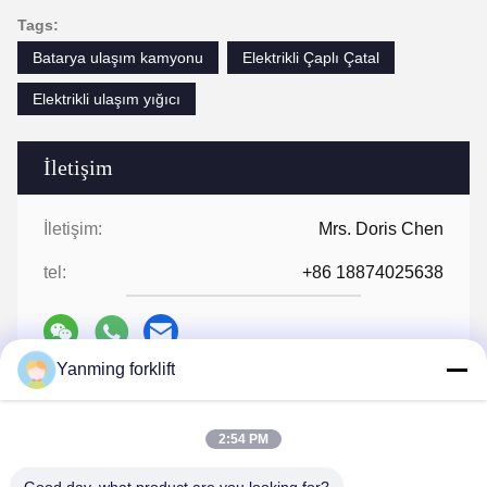
Tags:
Batarya ulaşım kamyonu
Elektrikli Çaplı Çatal
Elektrikli ulaşım yığıcı
İletişim
İletişim:
Mrs. Doris Chen
tel:
+86 18874025638
Yanming forklift
Şimdi Konuşalım.
2:54 PM
Bize Mail Atın