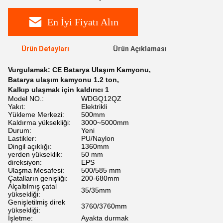
En İyi Fiyatı Alın
Ürün Detayları
Ürün Açıklaması
Vurgulamak:
CE Batarya Ulaşım Kamyonu
,
Batarya ulaşım kamyonu 1.2 ton
,
Kalkıp ulaşmak için kaldırıcı 1
Model NO.:
WDGQ12QZ
Yakıt:
Elektrikli
Yükleme Merkezi:
500mm
Kaldırma yüksekliği:
3000~5000mm
Durum:
Yeni
Lastikler:
PU/Naylon
Dingil açıklığı:
1360mm
yerden yükseklik:
50 mm
direksiyon:
EPS
Ulaşma Mesafesi:
500/585 mm
Çatalların genişliği:
200-680mm
Alçaltılmış çatal
35/35mm
yüksekliği:
Genişletilmiş direk
3760/3760mm
yüksekliği:
İşletme:
Ayakta durmak