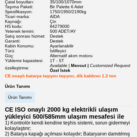
Çatal boyutları:
35/100/1070mm
Taşıma Paketi:
Bir Palette 6 Adet
Spesifikasyon:
1750/1950/2190kg
Ticari marka:
AİDA
Kaynağı:
Çin
HS kodu:
84279000
Yetenek temini:
500 ADET/AY
Satış sonrası hizmet:
Destek
Garanti:
Destek
Kabin Konumu:
Ayarlanabilir
Türü:
İstifleyici
Güç:
Alternatif akım motoru
Yükleme kapasitesi:
1T - 5T
Available |
Mevcut |
Customized Request
özelleştirme:
Özel İstek
CE onaylı batarya taşıyıcı taşıyıcı, dik kaldırıcı 1.2 ton
Ürün Tanımı
Ürün Tanımı
CE ISO onaylı 2000 kg elektrikli ulaşım
yükleyici 500/585mm ulaşım mesafesi ile
1) Kontrolör kendi kendine teşhis sistemi, sorun gidermeyi
kolaylaştırır;
2) Batarya kapağı açılması kolaydır; Bataryanın damıtılmış