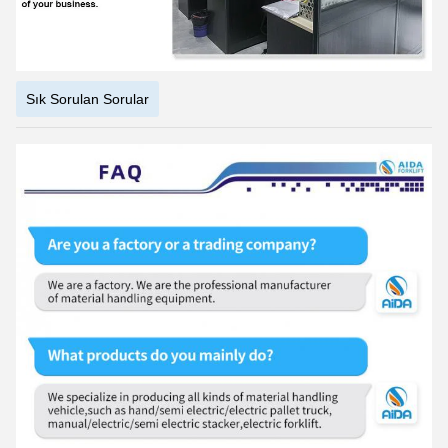
Hunan Eyaleti'nde, gelişmiş imalat ve modern hizmetlerin
bütünleştirilmesi için ilk pilot işletme
Hunan eyaletindeki endüstriler, Changsha şehrindeki akıllı üretim
göstergesi kuruluşu, Hunan Girişimi.
Teknoloji Merkezi".
"Enerji tasarrufu, çevre koruması, yüksek verimlilik ve zeka" AIDA
ürünlerinin tasarım kavramıdır ve
Akıllı bir dijital uzman olmaya kararlı.