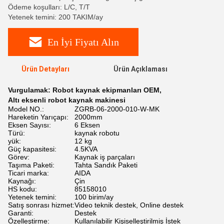
Ödeme koşulları: L/C, T/T
Yetenek temini: 200 TAKIM/ay
En İyi Fiyatı Alın
Ürün Detayları
Ürün Açıklaması
Vurgulamak:
Robot kaynak ekipmanları OEM
,
Altı eksenli robot kaynak makinesi
Model NO.:
ZGRB-06-2000-010-W-MK
Hareketin Yarıçapı:
2000mm
Eksen Sayısı:
6 Eksen
Türü:
kaynak robotu
yük:
12 kg
Güç kapasitesi:
4.5KVA
Görev:
Kaynak iş parçaları
Taşıma Paketi:
Tahta Sandık Paketi
Ticari marka:
AIDA
Kaynağı:
Çin
HS kodu:
85158010
Yetenek temini:
100 birim/ay
Satış sonrası hizmet:
Video teknik destek, Online destek
Garanti:
Destek
Özelleştirme:
Kullanılabilir Kişiselleştirilmiş İstek