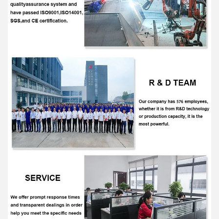
Mavi diş yazıcısı (ihtiyaç duyulmaz)
AIDA, profesyonel malzemelerin çözüm sağlayıcısı olarak Ar-Ge,
üretim ve hizmeti entegre eden yüksek teknolojili bir işletmedir.
Tüm senaryolar için taşıma ekipmanları ve esnek bir iç lojistik
sistemi.
Seriler de dahil olmak üzere ürünler sunmak
Elektrikli palet
kamyonu, elektrikli yığıcı ve bir dizi el palet kamyonu, yarı
elektrikli
Yükleyici ve ulaşım yükleyici ve diğer malzeme taşıma
ekipmanları ve cihazları
Lojistik ve depolama, perakende
sektöründe yaygın olarak kullanılmaktadır.
Ve toptan satış, ilaç, gıda, kimyasal, elektronik, makine, otomobil
ve diğer endüstriler.
AIDA, sıkı bir kalite güvence sistemi kurdu
ve
ISO9001,ISO14001,SGS ve CE sertifikasını geçmiştir.
.
40'tan fazla ulusal patentine sahip ulusal bir yüksek teknoloji
girişimidir.