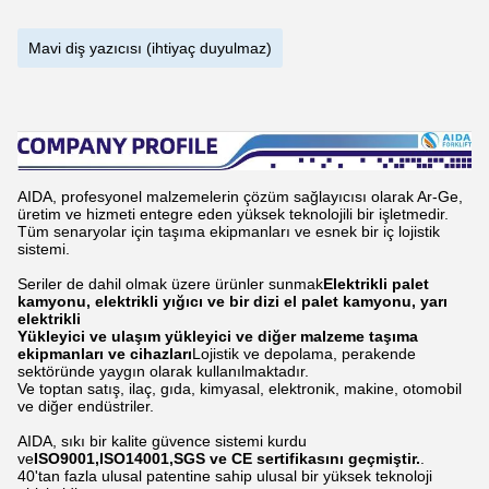
Serbest hareket
Faydalı yük
Maksimum erişim
Performans
Tekrar konumlandırma doğruluğ
Kendi ağırlığı
Sıcaklık
Nemlilik
Güç kapasitesi
J1
J2
J3
Maks. Çalışma aralığı
Döner
J4
J5
J6
J1
J2
J3
Hız.
J4
J5
J6
J4
İzin verilen moment