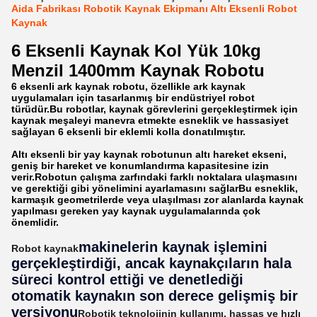
Aida Fabrikası Robotik Kaynak Ekipmanı Altı Eksenli Robot
Kaynak
6 Eksenli Kaynak Kol Yük 10kg
Menzil 1400mm Kaynak Robotu
6 eksenli ark kaynak robotu, özellikle ark kaynak
uygulamaları için tasarlanmış bir endüstriyel robot
türüdür.Bu robotlar, kaynak görevlerini gerçekleştirmek için
kaynak meşaleyi manevra etmekte esneklik ve hassasiyet
sağlayan 6 eksenli bir eklemli kolla donatılmıştır.
Altı eksenli bir yay kaynak robotunun altı hareket ekseni,
geniş bir hareket ve konumlandırma kapasitesine izin
verir.Robotun çalışma zarfındaki farklı noktalara ulaşmasını
ve gerektiği gibi yönelimini ayarlamasını sağlarBu esneklik,
karmaşık geometrilerde veya ulaşılması zor alanlarda kaynak
yapılması gereken yay kaynak uygulamalarında çok
önemlidir.
makinelerin kaynak işlemini
Robot kaynak
gerçekleştirdiği, ancak kaynakçıların hala
süreci kontrol ettiği ve denetlediği
otomatik kaynakın son derece gelişmiş bir
versiyonu
Robotik teknolojinin kullanımı, hassas ve hızlı