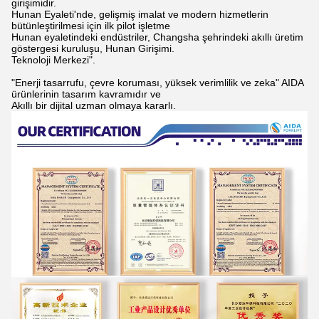
J5
bükülmesi
J6
Ürün Özellikleri
Otomotiv endüstrisi, havacılık endüstrisi, demiryolu endüstrisi,
metal imalatı, gemi yapımı,
İnşaat, Petrol ve Gaz Sanayi, Ağır Makine Üretimi vb.