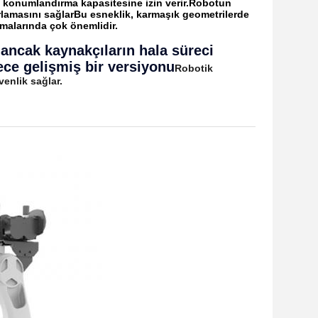
ve konumlandırma kapasitesine izin verir.Robotun
arlamasını sağlarBu esneklik, karmaşık geometrilerde
malarında çok önemlidir.
 ancak kaynakçıların hala süreci
ece gelişmiş bir versiyonu
Robotik
venlik sağlar.