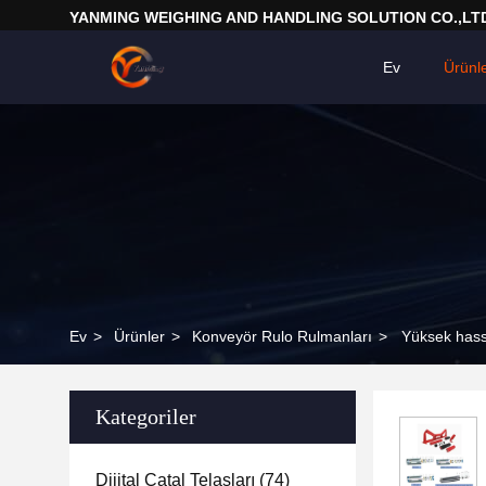
YANMING WEIGHING AND HANDLING SOLUTION CO.,LT
Ev
Ürünl
Ev
>
Ürünler
>
Konveyör Rulo Rulmanları
>
Yüksek hassa
Kategoriler
Dijital Çatal Telaşları
(74)