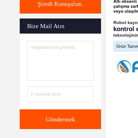
Altı eksenl
Şimdi Konuşalım.
çalışma zar
veya ulaşıl
Robot kayn
Bize Mail Atın
kontrol 
teknolojinin
Ürün Tanı
Göndermek