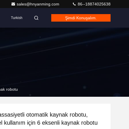
sales@hnyanming.com
86--18874025638
Şimdi Konuşalım.
Turkish
nak robotu
ssasiyetli otomatik kaynak robotu,
l kullanım için 6 eksenli kaynak robotu