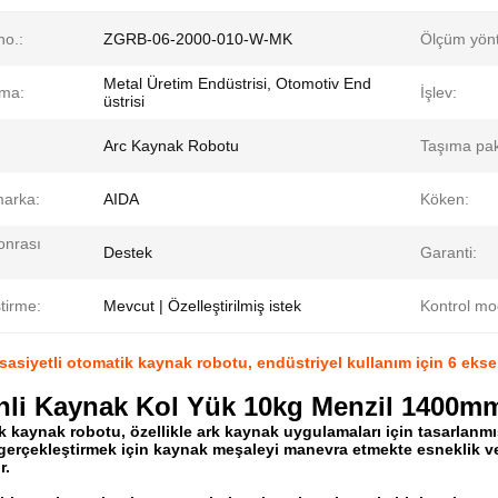
no.:
ZGRB-06-2000-010-W-MK
Ölçüm yön
Metal Üretim Endüstrisi, Otomotiv End
ma:
İşlev:
üstrisi
Arc Kaynak Robotu
Taşıma pak
marka:
AIDA
Köken:
onrası
Destek
Garanti:
tirme:
Mevcut | Özelleştirilmiş istek
Kontrol mo
asiyetli otomatik kaynak robotu, endüstriyel kullanım için 6 eks
nli Kaynak Kol Yük 10kg Menzil 1400
rk kaynak robotu, özellikle ark kaynak uygulamaları için tasarlanmı
 gerçekleştirmek için kaynak meşaleyi manevra etmekte esneklik ve
r.