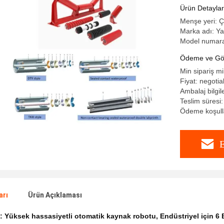
Ürün Detaylar
Menşe yeri: Ç
Marka adı: Y
Model numar
Ödeme ve Gön
Min sipariş mi
Fiyat: negotia
Ambalaj bilgil
Teslim süresi
Ödeme koşulla
E
arı
Ürün Açıklaması
k:
Yüksek hassasiyetli otomatik kaynak robotu
,
Endüstriyel için 6