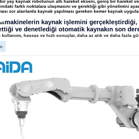
i bir yay kaynak robotunun altı hareket ekseni, geniş bir hareket 
fındaki farklı noktalara ulaşmasını ve gerektiği gibi yönelimini ay
ması zor alanlarda kaynak yapılması gereken kemer kaynak uygula
makinelerin kaynak işlemini gerçekleştirdiği,
ak
ettiği ve denetlediği otomatik kaynakın son der
 kullanımı, hassas ve hızlı sonuçlar, daha az atık ve daha fazla gü
mı