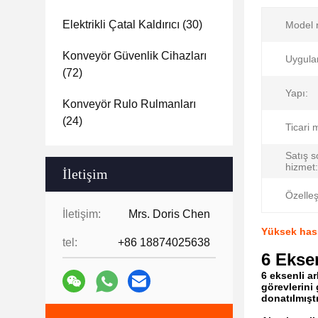
Elektrikli Çatal Kaldırıcı
(30)
Model 
Konveyör Güvenlik Cihazları
Uygula
(72)
Yapı:
Konveyör Rulo Rulmanları
(24)
Ticari 
Satış s
hizmet:
İletişim
Özelleş
İletişim:
Mrs. Doris Chen
Yüksek hass
tel:
+86 18874025638
6 Ekse
6 eksenli a
görevlerini
donatılmıştı