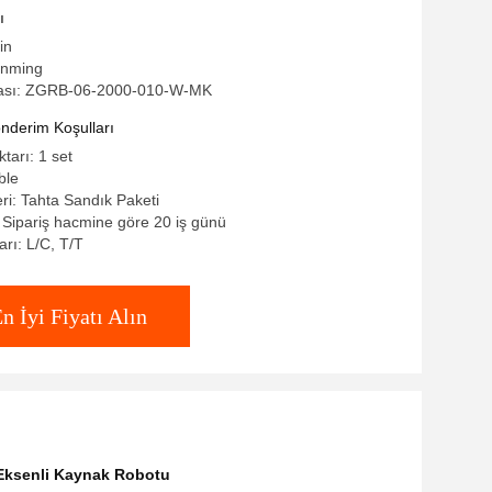
ı
in
anming
ası: ZGRB-06-2000-010-W-MK
derim Koşulları
ktarı: 1 set
ble
eri: Tahta Sandık Paketi
: Sipariş hacmine göre 20 iş günü
rı: L/C, T/T
n İyi Fiyatı Alın
 Eksenli Kaynak Robotu