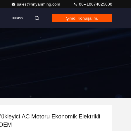
sales@hnyanming.com
86--18874025638
Şimdi Konuşalım.
Turkish
 Yükleyici AC Motoru Ekonomik Elektrikli
i OEM