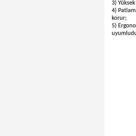
3) Yüksek
4) Patlam
korur;
5) Ergono
uyumludu