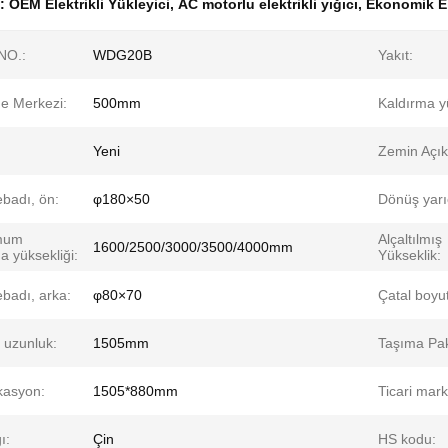
k:
OEM Elektrikli Yükleyici
,
AC motorlu elektrikli yığıcı
,
Ekonomik El
NO.:
WDG20B
Yakıt:
e Merkezi:
500mm
Kaldırma yü
:
Yeni
Zemin Açıkl
ebadı, ön:
φ180×50
Dönüş yarı
mum
Alçaltılmış
1600/2500/3000/3500/4000mm
a yüksekliği:
Yükseklik:
ebadı, arka:
φ80×70
Çatal boyut
 uzunluk:
1505mm
Taşıma Pak
kasyon:
1505*880mm
Ticari mark
ı:
Çin
HS kodu: