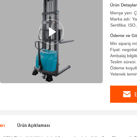
Ürün Detaylar
Menşe yeri: 
Marka adı: Y
Sertifika: IS
Ödeme ve Gön
Min sipariş mi
Fiyat: negotia
Ambalaj bilgile
Teslim süresi
Ödeme koşulla
Yetenek temi
E
arı
Ürün Açıklaması