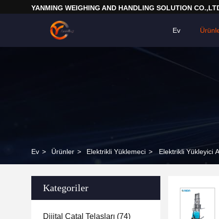
YANMING WEIGHING AND HANDLING SOLUTION CO.,LT
Ev
Ürünl
Ev
>
Ürünler
>
Elektrikli Yüklemeci
>
Elektrikli Yükleyic
Kategoriler
Dijital Çatal Telaşları
(74)