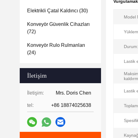
Vurgulama
Elektrikli Çatal Kaldırıcı
(30)
Model 
Konveyör Güvenlik Cihazları
(72)
Yüklem
Konveyör Rulo Rulmanları
Durum
(24)
Lastik 
Maksi
İletişim
kaldırm
Lastik 
İletişim:
Mrs. Doris Chen
tel:
+86 18874025638
Toplam
Spesifi
Kaynağ