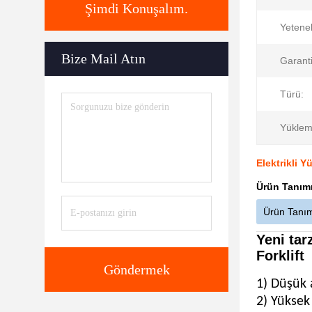
Şimdi Konuşalım.
Yetenek
Bize Mail Atın
Garanti
Türü:
Yüklem
Elektrikli 
Ürün Tanım
Ürün Tanı
Yeni tar
Forklift
Göndermek
1) Düşük 
2) Yüksek 