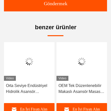
Göndermek
benzer ürünler
Video
Video
Orta Seviye Endüstriyel
OEM Tek Düzenlenebilir
Hidrolik Asansör
Makaslı Asansör Masası,
Platformu, Depo Asansörü
Küçük Hidrolik Asansör
1,5 tonluk manuel masa
Platformu 1000kg Hidrolik
En İyi Fiyatı Alın
En İyi Fiyatı Alın
asansörü
makaslı asansör arabası