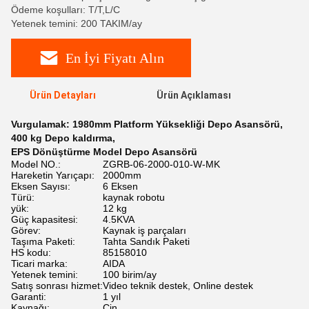
Ödeme koşulları: T/T,L/C
Yetenek temini: 200 TAKIM/ay
En İyi Fiyatı Alın
Ürün Detayları
Ürün Açıklaması
Vurgulamak:
1980mm Platform Yüksekliği Depo Asansörü
,
400 kg Depo kaldırma
,
EPS Dönüştürme Model Depo Asansörü
Model NO.:
ZGRB-06-2000-010-W-MK
Hareketin Yarıçapı:
2000mm
Eksen Sayısı:
6 Eksen
Türü:
kaynak robotu
yük:
12 kg
Güç kapasitesi:
4.5KVA
Görev:
Kaynak iş parçaları
Taşıma Paketi:
Tahta Sandık Paketi
HS kodu:
85158010
Ticari marka:
AIDA
Yetenek temini:
100 birim/ay
Satış sonrası hizmet:
Video teknik destek, Online destek
Garanti:
1 yıl
Kaynağı:
Çin