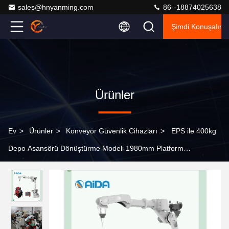
sales@hnyanming.com
86--18874025638
Şimdi Konuşalım.
Ürünler
Ev
>
Ürünler
>
Konveyör Güvenlik Cihazları
>
EPS ile 400kg
Depo Asansörü Dönüştürme Modeli 1980mm Platform
Yüksekliğinde Sipariş Alımı