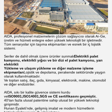
AIDA, profesyonel malzemelerin çözüm sağlayıcısı olarak Ar-Ge,
üretim ve hizmeti entegre eden yüksek teknolojili bir işletmedir.
Tüm senaryolar için taşıma ekipmanları ve esnek bir iç lojistik
sistemi.
Seriler de dahil olmak üzere ürünler sunmak
Elektrikli palet
kamyonu, elektrikli yığıcı ve bir dizi el palet kamyonu, yarı
elektrikli
Yükleme ve ulaşım yükleme ve diğer malzeme işleme
ekipmanları
Lojistik ve depolama, perakende sektöründe yaygın
olarak kullanılmaktadır.
Ve toptan satış, ilaç, gıda, kimyasal, elektronik, makine, otomobil
ve diğer endüstriler.
AIDA, sıkı bir kalite güvence sistemi kurdu
ve
ISO9001,ISO14001,SGS ve CE sertifikasını geçmiştir.
.
40'tan fazla ulusal patentine sahip ulusal bir yüksek teknoloji
girişimidir.
Hunan Eyaleti'nde, gelişmiş imalat ve modern hizmetlerin