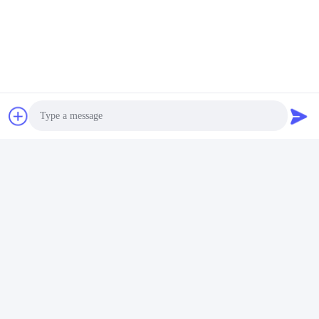
Photo
Video Call
Audio Call